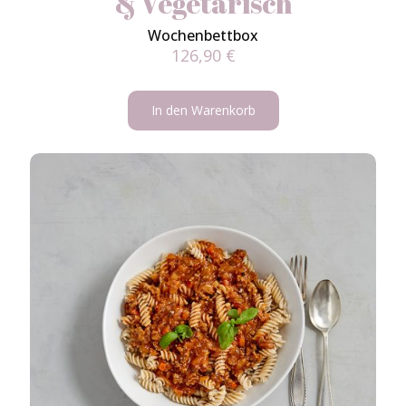
& Vegetarisch
Wochenbettbox
126,90
€
In den Warenkorb