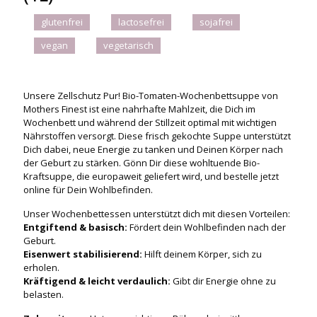
glutenfrei
lactosefrei
sojafrei
vegan
vegetarisch
Unsere Zellschutz Pur! Bio-Tomaten-Wochenbettsuppe von
Mothers Finest ist eine nahrhafte Mahlzeit, die Dich im
Wochenbett und während der Stillzeit optimal mit wichtigen
Nährstoffen versorgt. Diese frisch gekochte Suppe unterstützt
Dich dabei, neue Energie zu tanken und Deinen Körper nach
der Geburt zu stärken. Gönn Dir diese wohltuende Bio-
Kraftsuppe, die europaweit geliefert wird, und bestelle jetzt
online für Dein Wohlbefinden.
Unser Wochenbettessen unterstützt dich mit diesen Vorteilen:
Entgiftend & basisch:
Fördert dein Wohlbefinden nach der
Geburt.
Eisenwert stabilisierend:
Hilft deinem Körper, sich zu
erholen.
Kräftigend & leicht verdaulich:
Gibt dir Energie ohne zu
belasten.