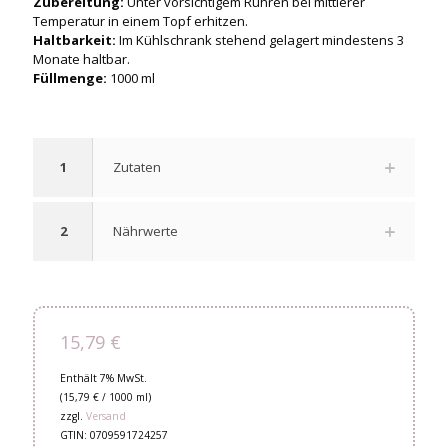
Zubereitung:
Unter vorsichtigem Rühren bei mittlerer
Temperatur in einem Topf erhitzen.
Haltbarkeit:
Im Kühlschrank stehend gelagert mindestens 3
Monate haltbar.
Füllmenge:
1000 ml
1
Zutaten
2
Nährwerte
15,79
€
Enthält 7% MwSt.
(
15,79
€
/ 1000 ml)
zzgl.
Versand
GTIN: 0709591724257